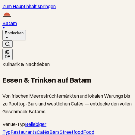
Zum Hauptinhalt springen
Batam
Entdecken
DE
Kulinarik & Nachtleben
Essen & Trinken auf Batam
Von frischen Meeresfrüchtemärkten und lokalen Warungs bis
zu Rooftop-Bars und westlichen Cafés — entdecke den vollen
Geschmack Batams.
Venue-Typ
Beliebiger
Typ
Restaurants
Cafés
Bars
Streetfood
Food