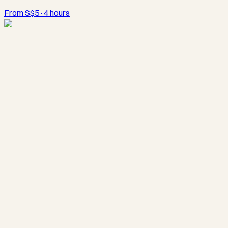
From S$5
·
4 hours