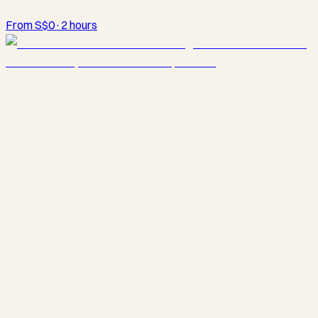
From S$0
·
2 hours