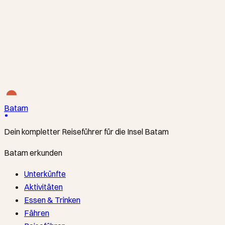
SINDO FERRY / BATAM FAST / MAJESTIC FAST FERRY ·
FÄHRE
The Express Crossing to Batam’s Heart
HarbourFront Ferry Terminal ↔ Batam Centre International
Ferry Terminal
·
From S$28
Batam
Dein kompletter Reiseführer für die Insel Batam
Batam erkunden
Unterkünfte
Aktivitäten
Essen & Trinken
Fähren