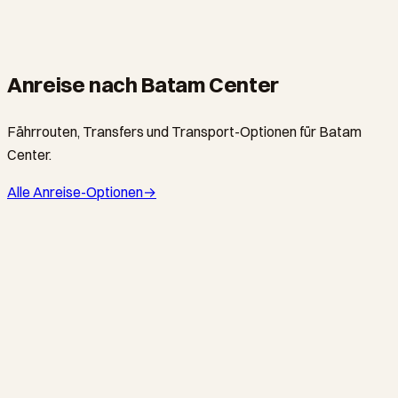
Waterpark Top 100 Batu Aji — Family Day
From S$5
·
4 hours
Anreise nach Batam Center
Fährrouten, Transfers und Transport-Optionen für Batam
Center.
Alle Anreise-Optionen
→
BATAMFAST / MAJESTIC FAST FERRY / SINDO FERRY ·
FÄHRE
The Tanah Merah Shortcut to Batam Centre
Tanah Merah Ferry Terminal ↔ Batam Centre Ferry
Terminal
·
From S$28