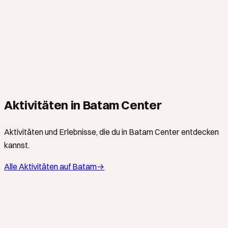
BATAM CENTER · HOTEL
AP Premier Batam
4-star international-standard hotel in Batu Ampar (formerly
branded as Novotel Batam, then Travelodge). Walking
distance to the harbour, popular with business travellers and
weekend visitors from Singapore.
Aktivitäten in Batam Center
Aktivitäten und Erlebnisse, die du in Batam Center entdecken
kannst.
Alle Aktivitäten auf Batam
→