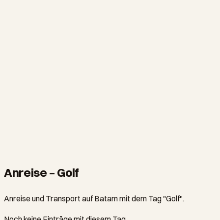
TOUREN
Batam Golf Day at Tering Bay
From S$85
·
5 hours
Anreise – Golf
Anreise und Transport auf Batam mit dem Tag "Golf".
Noch keine Einträge mit diesem Tag.