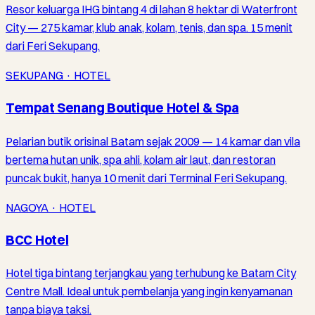
Resor keluarga IHG bintang 4 di lahan 8 hektar di Waterfront
City — 275 kamar, klub anak, kolam, tenis, dan spa. 15 menit
dari Feri Sekupang.
SEKUPANG · HOTEL
Tempat Senang Boutique Hotel & Spa
Pelarian butik orisinal Batam sejak 2009 — 14 kamar dan vila
bertema hutan unik, spa ahli, kolam air laut, dan restoran
puncak bukit, hanya 10 menit dari Terminal Feri Sekupang.
NAGOYA · HOTEL
BCC Hotel
Hotel tiga bintang terjangkau yang terhubung ke Batam City
Centre Mall. Ideal untuk pembelanja yang ingin kenyamanan
tanpa biaya taksi.