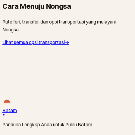
Cara Menuju Nongsa
Rute feri, transfer, dan opsi transportasi yang melayani
Nongsa.
Lihat semua opsi transportasi
→
BATAMFAST · FERI
The Direct Line to Nongsa’s Resorts
Tanah Merah Ferry Terminal ↔ Nongsapura Ferry
Terminal
·
From S$34
Batam
Panduan Lengkap Anda untuk Pulau Batam