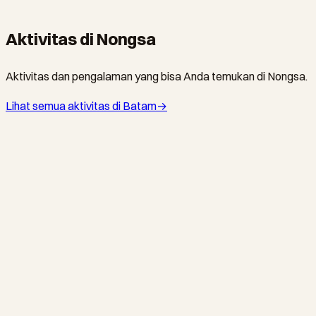
Nongsa's most iconic beachfront resort. Private beach, infinity
pool, and lush tropical gardens just 20 minutes from Singapore.
Aktivitas di Nongsa
Aktivitas dan pengalaman yang bisa Anda temukan di Nongsa.
Lihat semua aktivitas di Batam
→