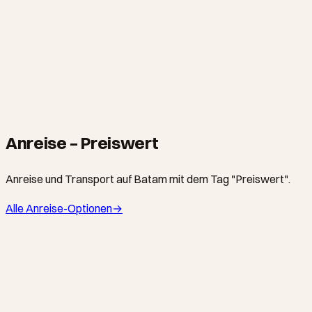
ESSEN & TRINKEN
Nagoya Night Market Food Walk
From S$38
·
120 minutes
Anreise – Preiswert
Anreise und Transport auf Batam mit dem Tag "Preiswert".
Alle Anreise-Optionen
→
GRAB / GOJEK / METERED TAXIS · TAXI
Ride-Hailing on Batam: A Field Guide