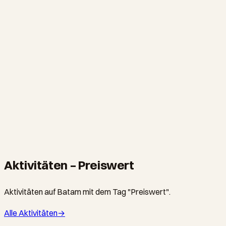
Mega Hotel Batam
Clean budget hotel in central Nagoya. No frills, but excellent
location for shopping and eating, and surprisingly good WiFi.
NAGOYA · HOTEL
Planet Holiday Hotel & Resort
Central Nagoya hotel with a large pool complex, walking
distance from Nagoya Hill Mall and the best hawker streets in
Batam.
Aktivitäten – Preiswert
Aktivitäten auf Batam mit dem Tag "Preiswert".
Alle Aktivitäten
→