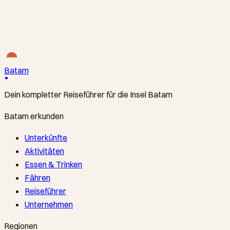
The Express Crossing to Batam’s Heart
HarbourFront Ferry Terminal ↔ Batam Centre International
Ferry Terminal
·
From S$28
Batam
Dein kompletter Reiseführer für die Insel Batam
Batam erkunden
Unterkünfte
Aktivitäten
Essen & Trinken
Fähren
Reiseführer
Unternehmen
Regionen