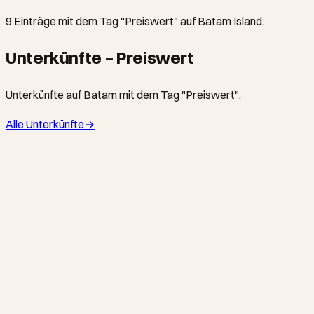
9 Einträge mit dem Tag "Preiswert" auf Batam Island.
Unterkünfte – Preiswert
Unterkünfte auf Batam mit dem Tag "Preiswert".
Alle Unterkünfte
→
NAGOYA · HOTEL
BCC Hotel
Affordable three-star hotel in the Baloi / Lubuk Baja
commercial strip, a short walk to BCS Mall (Batam City
Square). Practical base for shoppers and weekend visitors
who want to stay near Nagoya without the Nagoya price.
NAGOYA · HOTEL