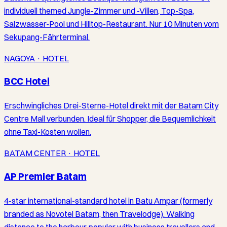
individuell themed Jungle-Zimmer und -Villen, Top-Spa,
Salzwasser-Pool und Hilltop-Restaurant. Nur 10 Minuten vom
Sekupang-Fährterminal.
NAGOYA · HOTEL
BCC Hotel
Erschwingliches Drei-Sterne-Hotel direkt mit der Batam City
Centre Mall verbunden. Ideal für Shopper, die Bequemlichkeit
ohne Taxi-Kosten wollen.
BATAM CENTER · HOTEL
AP Premier Batam
4-star international-standard hotel in Batu Ampar (formerly
branded as Novotel Batam, then Travelodge). Walking
distance to the harbour, popular with business travellers and